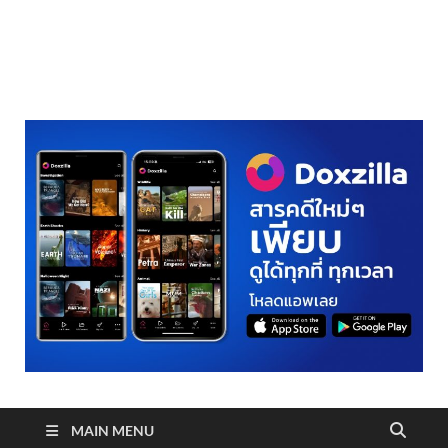
realmetro.com
MAIN MENU