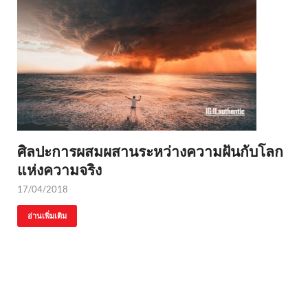
ศิลปะการผสมผสานระหว่างความฝันกับโลก
แห่งความจริง
17/04/2018
อ่านเพิ่มเติม