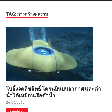
TAG:
การสร้างผลงาน
โบอิ้งจดลิขสิทธิ์ โดรนบินบนอากาศ และดำ
น้ำได้เหมือนเรือดำน้ำ
26/06/2018