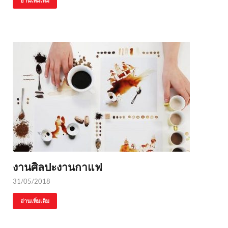
อ่านเพิ่มเติม
งานศิลปะงานกาแฟ
31/05/2018
อ่านเพิ่มเติม