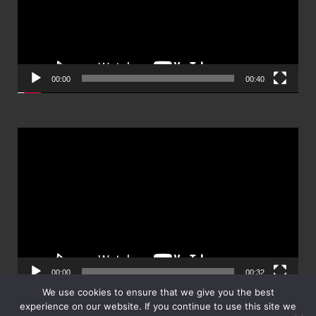
00:00
00:40
ตัว
เล่น
ไฟล์
วิดีโอ
00:00
00:32
We use cookies to ensure that we give you the best
experience on our website. If you continue to use this site we