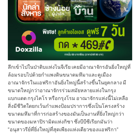
ลึกเข้าไปในป่าดิบแห่งไนจีเรีย เคยมีอาณาจักรอันยิ่งใหญ่ที่
ล้อมรอบไปด้วยกำแพงดินขนาดมหึมาและคูเมือง
อาณาจักรในแอฟริกาอันยิ่งใหญ่นี้สร้างขึ้นในยุคกลาง มี
ขนาดใหญ่กว่าอาณาจักรร่วมสมัยหลายแห่งในกรุง
แบกแดด กรุงไคโร หรือกรุงโรม อาณาจักรแห่งนี้ไม่เหลือ
สิ่งมีชีวิตใดยกเว้นกำแพงป้อมปราการซึ่งเป็นโครงสร้าง
ขนาดมหึมาที่การก่อสร้างของมันเป็นงานที่ยิ่งใหญ่กว่า
ขนาดของมหาปิรามิดแห่งกิซา ซึ่งบีบีซีเรียกมันว่า
“อนุสาวรีย์ที่ยิ่งใหญ่ที่สุดเพียงแห่งเดียวของแอฟริกา”