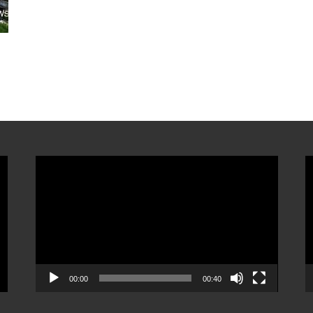
ตัว
ต
เล่น
เ
ไฟล์
ไ
วิดีโอ
ว
00:00
00:40