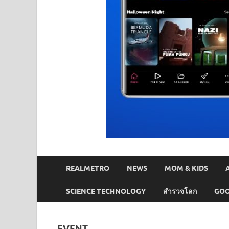
REALMETRO
NEWS
MOM & KIDS
SCIENCE TECHNOLOGY
สำรวจโลก
GOO
EVENT