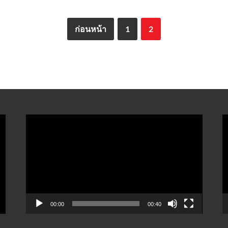
ก่อนหน้า
1
2
ตัว
ต
เล่น
เ
ไฟล์
ไ
วิดีโอ
ว
00:00
00:40