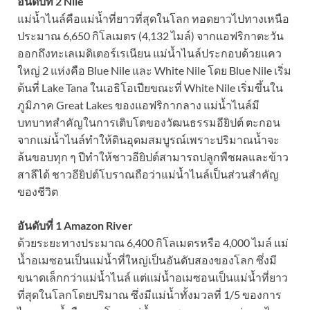
อันดับที่ 2 Nile
แม่น้ำไนล์คือแม่น้ำที่ยาวที่สุดในโลก ทอดยาวไปทางเหนือ
ประมาณ 6,650 กิโลเมตร (4,132 ไมล์) จากแอฟริกาตะวัน
ออกถึงทะเลเมดิเตอร์เรเนียน แม่น้ำไนล์ประกอบด้วยแคว
ใหญ่ 2 แห่งคือ Blue Nile และ White Nile โดย Blue Nile เริ่ม
ต้นที่ Lake Tana ในเอธิโอเปียขณะที่ White Nile เริ่มขึ้นใน
ภูมิภาค Great Lakes ของแอฟริกากลาง แม่น้ำไนล์มี
บทบาทสำคัญในการเติบโตของวัฒนธรรมอียิปต์ ตะกอน
จากแม่น้ำไนล์ทำให้ดินอุดมสมบูรณ์เพราะปริมาณน้ำจะ
ล้นขอบทุก ๆ ปีทำให้ชาวอียิปต์สามารถปลูกพืชผลและข้าว
สาลีได้ ชาวอียิปต์โบราณถือว่าแม่น้ำไนล์เป็นส่วนสำคัญ
ของชีวิต
อันดับที่ 1 Amazon River
ด้วยระยะทางประมาณ 6,400 กิโลเมตรหรือ 4,000 ไมล์ แม่
น้ำอเมซอนเป็นแม่น้ำที่ใหญ่เป็นอันดับสองของโลก ซึ่งมี
ขนาดเล็กกว่าแม่น้ำไนล์ แต่แม่น้ำอเมซอนเป็นแม่น้ำที่ยาว
ที่สุดในโลกโดยปริมาณ ซึ่งมีแม่น้ำทั้งมวลที่ 1/5 ของการ