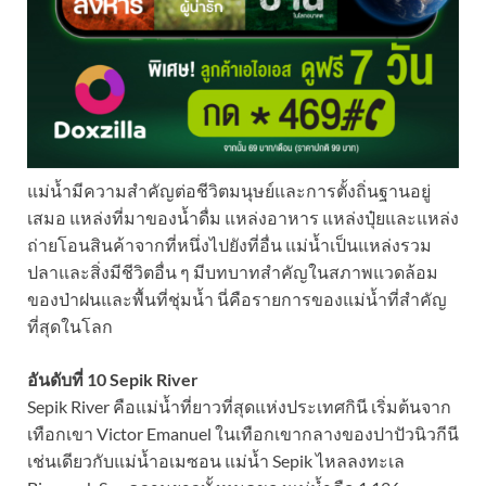
แม่น้ำมีความสำคัญต่อชีวิตมนุษย์และการตั้งถิ่นฐานอยู่
เสมอ แหล่งที่มาของน้ำดื่ม แหล่งอาหาร แหล่งปุ๋ยและแหล่ง
ถ่ายโอนสินค้าจากที่หนึ่งไปยังที่อื่น แม่น้ำเป็นแหล่งรวม
ปลาและสิ่งมีชีวิตอื่น ๆ มีบทบาทสำคัญในสภาพแวดล้อม
ของป่าฝนและพื้นที่ชุ่มน้ำ นี่คือรายการของแม่น้ำที่สำคัญ
ที่สุดในโลก
อันดับที่ 10 Sepik River
Sepik River คือแม่น้ำที่ยาวที่สุดแห่งประเทศกินี เริ่มต้นจาก
เทือกเขา Victor Emanuel ในเทือกเขากลางของปาปัวนิวกีนี
เช่นเดียวกับแม่น้ำอเมซอน แม่น้ำ Sepik ไหลลงทะเล