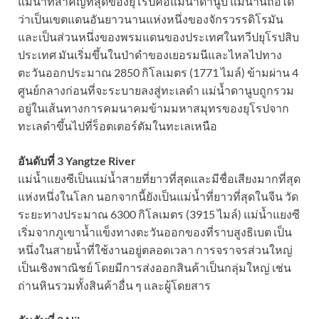
แม่น้ำที่สำคัญที่สุดของยุโรปคือแม่น้ำดานูบ แม่น้ำนี้ถือได้
ว่าเป็นเขตแดนอันยาวนานแห่งหนึ่งของจักรวรรดิโรมัน
และเป็นส่วนหนึ่งของพรมแดนของประเทศในทวีปยุโรปสิบ
ประเทศ มันเริ่มขึ้นในป่าดำของเยอรมนีและไหลไปทาง
ตะวันออกประมาณ 2850 กิโลเมตร (1771 ไมล์) ข้ามผ่าน 4
ศูนย์กลางก่อนที่จะระบายลงสู่ทะเลดำ แม่น้ำดานูบถูกรวม
อยู่ในเส้นทางการคมนาคมข้ามมหาสมุทรของยุโรปจาก
ทะเลดำขึ้นไปที่ร็อตเตอร์ดัมในทะเลเหนือ
อันดับที่ 3 Yangtze River
แม่น้ำแยงซีเป็นแม่น้ำสายที่ยาวที่สุดและมีชื่อเสียงมากที่สุด
แห่งหนึ่งในโลก นอกจากนี้ยังเป็นแม่น้ำที่ยาวที่สุดในจีน วัด
ระยะทางประมาณ 6300 กิโลเมตร (3915 ไมล์) แม่น้ำแยงซี
เริ่มจากภูเขาน้ำแข็งทางตะวันออกของที่ราบสูงธิเบต เป็น
หนึ่งในสายน้ำที่ใช้งานอยู่ตลอดเวลา การจราจรส่วนใหญ่
เป็นเชิงพาณิชย์ โดยมีการส่งออกสินค้าเป็นกลุ่มใหญ่ เช่น
ถ่านหินรวมทั้งสินค้าอื่น ๆ และผู้โดยสาร