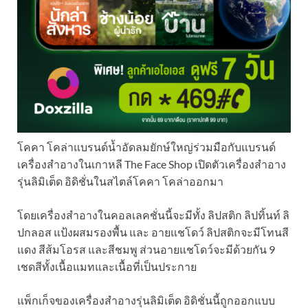
โคคา โคล่าแบรนด์น้ำอัดลมยักษ์ใหญ่ร่วมมือกับแบรนด์
เครื่องสำอางในเกาหลี The Face Shop เปิดตัวเครื่องสำอาง
รุ่นลิมิเต็ด อิดิชั่นในสไตล์โคคา โคล่าออกมา
โดยเครื่องสำอางในคอลเลคชั่นนี้จะมีทั้ง ลิปสติก ลิปทิ้นท์ ลิ
ปกลอส แป้งผสมรองพื้น และ อายแชโดว์ ลิปสติกจะมีโทนสี
แดง สีส้มโอรส และสีชมพู ส่วนอายแชโดว์จะมีด้วยกัน 9
เชดสีทั้งเนื้อแมทและเนื้อที่เป็นประกาย
แพ็กเก็จของเครื่องสำอางรุ่นลิมิเต็ด อิดิชั่นนี้ถูกออกแบบ