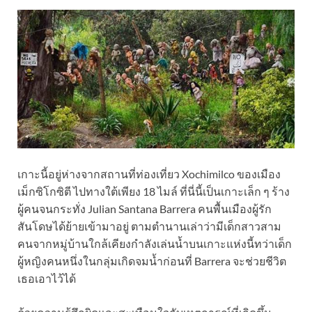
เกาะนี้อยู่ห่างจากสถานที่ท่องเที่ยว Xochimilco ของเมือง
เม็กซิโกซิตี ไปทางใต้เพียง 18 ไมล์ ที่นี่นี้เป็นเกาะเล็ก ๆ ร้าง
ผู้คนจนกระทั่ง Julian Santana Barrera คนพื้นเมืองผู้รัก
สันโดษได้ย้ายเข้ามาอยู่ ตามตำนานเล่าว่ามีเด็กสาวสาม
คนจากหมู่บ้านใกล้เคียงกำลังเล่นน้ำบนเกาะแห่งนี้ทว่าเด็ก
ผู้หญิงคนหนึ่งในกลุ่มเกิดจมน้ำก่อนที่ Barrera จะช่วยชีวิต
เธอเอาไว้ได้