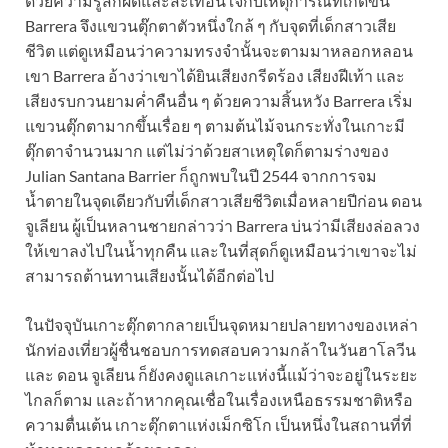
ด้วยความรู้สึกผิดและสะเทือนใจกับเหตุการณ์ที่เกิดขึ้น
Barrera จึงแขวนตุ๊กตาตัวหนึ่งใกล้ ๆ กับจุดที่เด็กสาวเสีย
ชีวิต แต่ดูเหมือนว่าความทรงจำนั้นจะตามมาหลอกหลอน
เขา Barrera อ้างว่าเขาได้ยินเสียงกรีดร้อง เสียงฝีเท้า และ
เสียงรบกวนยามค่ำคืนอื่น ๆ ด้วยความสิ้นหวัง Barrera เริ่ม
แขวนตุ๊กตามากขึ้นเรื่อย ๆ ตามต้นไม้จนกระทั่งในเกาะมี
ตุ๊กตาจำนวนมาก แต่ไม่ว่าด้วยสาเหตุใดก็ตามร่างของ
Julian Santana Barrier ก็ถูกพบในปี 2544 จากการจม
น้ำตายในจุดเดียวกับที่เด็กสาวเสียชีวิตเมื่อหลายปีก่อน ดอน
จูเลียน ผู้เป็นหลานชายกล่าวว่า Barrera บ่นว่ามีเสียงล่อลวง
ให้เขาลงไปในน้ำทุกคืน และในที่สุดก็ดูเหมือนว่าเขาจะไม่
สามารถต้านทานเสียงนั้นได้อีกต่อไป
ในปัจจุบันเกาะตุ๊กตากลายเป็นจุดหมายปลายทางของเหล่า
นักท่องเที่ยวผู้ชื่นชอบการทดสอบความกล้าในวันฮาโลวีน
และ ดอน จูเลียน ก็ยังคงดูแลเกาะแห่งนี้แม้ว่าจะอยู่ในระยะ
ไกลก็ตาม และถ้าหากคุณเชื่อในเรื่องเหนือธรรมชาติหรือ
ความตื่นเต้น เกาะตุ๊กตาแห่งเม็กซิโก เป็นหนึ่งในสถานที่ที่