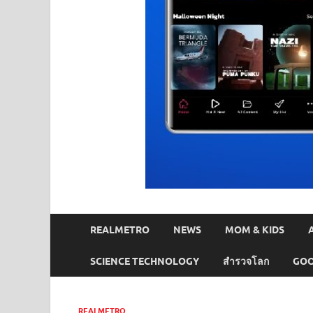
REALMETRO
NEWS
MOM & KIDS
SCIENCE TECHNOLOGY
สำรวจโลก
GOO
REALMETRO