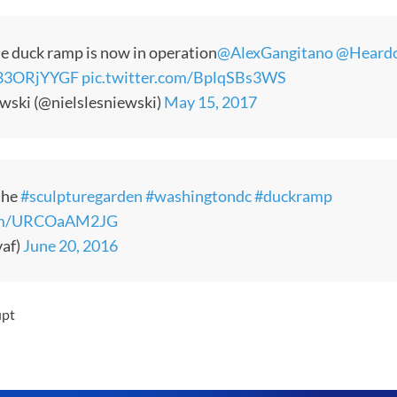
e duck ramp is now in operation
@AlexGangitano
@Heardo
/T83ORjYYGF
pic.twitter.com/BplqSBs3WS
wski (@nielslesniewski)
May 15, 2017
the
#sculpturegarden
#washingtondc
#duckramp
.com/URCOaAM2JG
vaf)
June 20, 2016
upt