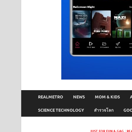
REALMETRO
NEWS
MOM & KIDS
SCIENCE TECHNOLOGY
สำรวจโลก
GOO
JUST FOR FUN & GAG
/
RE