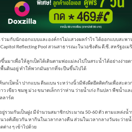
 ร่วมกับนักออกแบบและองค์กรไม่แสวงผลกำไร ได้ออกแบบสะพาน
น Capitol Reflecting Pool สวนสาธารณะในวอชิงตัน ดี.ซี. สหรัฐอเมร
งขึ้นมาเพื่อให้ลูกเป็ดได้เดินตามพ่อแม่ลงไปในสระน้ำได้อย่างง่าย
พื้นดินอยู่ ทำให้พวกมันยากที่จะปีนขึ้นไปได้
งศ์นกเป็ดน้ำ ปากแบน ตีนแบน ระหว่างนิ้วมีพังผืดยึดติดกันเพื่อสะดว
าว เขียว ชมพู ม่วง ขนาดเล็กกว่าห่าน ว่ายน้ำเก่ง กินปลา พืชน้ำและส
ลลาร์ด
อยู่รวมกันเป็นฝูง มีจำนวนสมาชิกประมาณ 50-60 ตัว ตามแหล่งน้
นในวงศ์เดียวกัน หากินในเวลากลางคืน ส่วนในเวลากลางวันจะว่ายน
ิดต่าง ๆ เข้าไปด้วย