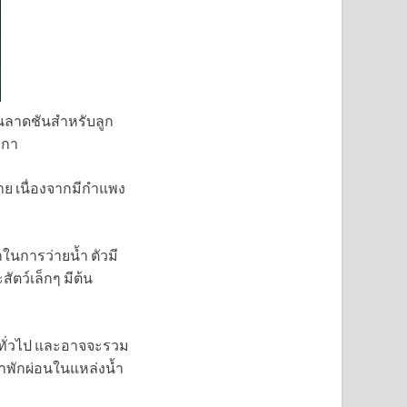
ลาดชันสำหรับลูก
ิกา
ดาย เนื่องจากมีกำแพง
กในการว่ายน้ำ ตัวมี
ัตว์เล็กๆ มีต้น
ำทั่วไป และอาจจะรวม
้ำพักผ่อนในแหล่งน้ำ