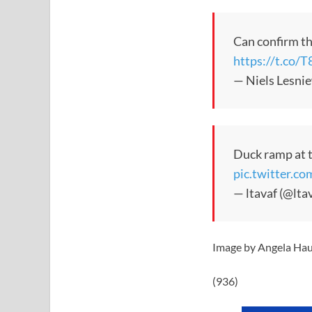
Can confirm th
https://t.co
— Niels Lesnie
Duck ramp at 
pic.twitter
— ltavaf (@lta
Image by Angela Ha
(936)