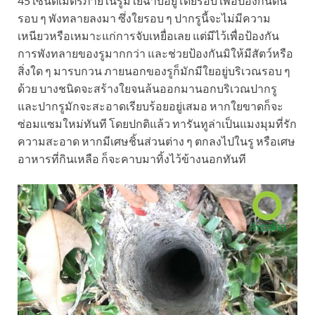
45 เซนติเมตรภายในรูมีใยฉาบอยู่โดยรอบ เพื่อป้องกันดิน
รอบ ๆ พังทลายลงมา ซึ่งใยรอบ ๆ ปากรูนี้จะไม่มีความ
เหนียวหรือเหมาะแก่การจับเหยื่อเลย แต่มีไว้เพื่อป้องกัน
การพังทลายของรูมากกว่า และช่วยป้องกันมิให้มีสัตว์หรือ
สิ่งใด ๆ มารบกวน ภายนอกของรูก็มักมีใยอยู่บริเวณรอบ ๆ
ด้วย บางชนิดจะสร้างใยจนล้นออกมานอกบริเวณปากรู
และปากรูมักจะสะอาดเรียบร้อยอยู่เสมอ หากใยขาดก็จะ
ซ่อมแซมใหม่ทันที โดยปกติแล้ว ทารันทูล่าเป็นแมงมุมที่รัก
ความสะอาด หากมีเศษชิ้นส่วนต่าง ๆ ตกลงไปในรู หรือเศษ
อาหารที่กินเหลือ ก็จะคาบมาทิ้งไว้ข้างนอกทันที