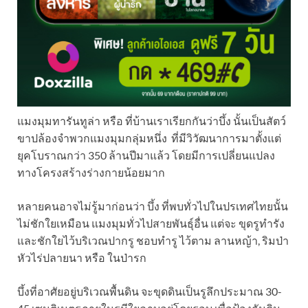
แมงมุมทารันทูล่า หรือ ที่บ้านเราเรียกกันว่าบึ้ง นั้นเป็นสัตว์
ขาปล้องจำพวกแมงมุมกลุ่มหนึ่ง ที่มีวิวัฒนาการมาตั้งแต่
ยุคโบราณกว่า 350 ล้านปีมาแล้ว โดยมีการเปลี่ยนแปลง
ทางโครงสร้างร่างกายน้อยมาก
หลายคนอาจไม่รู้มาก่อนว่า บึ้ง ที่พบทั่วไปในปรเทศไทยนั้น
ไม่ชักใยเหมือน แมงมุมทั่วไปสายพันธุ์อื่น แต่จะ ขุดรูทำรัง
และชักใยไว้บริเวณปากรู ชอบทำรู ไว้ตาม ลานหญ้า, ริมป่า
หัวไร่ปลายนา หรือ ในป่ารก
บึ้งที่อาศัยอยู่บริเวณพื้นดิน จะขุดดินเป็นรูลึกประมาณ 30-