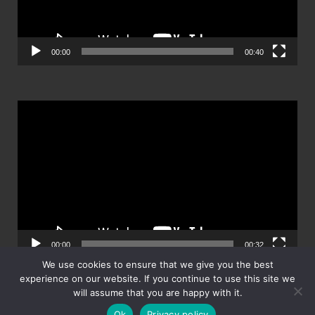
00:00
00:40
ตัว
เล่น
ไฟล์
วิดีโอ
00:00
00:32
We use cookies to ensure that we give you the best
experience on our website. If you continue to use this site we
will assume that you are happy with it.
Ok
Privacy policy