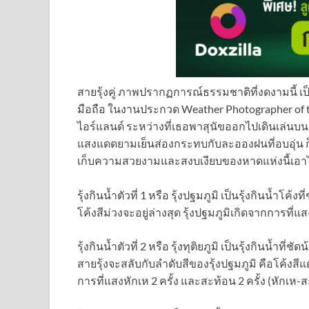
สายรุ้งคู่ ภาพปรากฏการณ์ธรรมชาติที่งดงามนี้
มือถือ ในงานประกวด Weather Photographer of 
ไอร์แลนด์ ระหว่างที่เธอพาสุนัขออกไปเดินเล่น
แสงแดดยามเย็นส่องกระทบกับละอองฝนที่อบอุ่น ก็
เก็บความสวยงามและสงบเงียบของหาดแห่งนี้เอาไ
รุ้งกินน้ำตัวที่ 1 หรือ รุ้งปฐมภูมิ เป็นรุ้งกินน้ำโค้
โค้งสีม่วงจะอยู่ล่างสุด รุ้งปฐมภูมิเกิดจากการที่แ
รุ้งกินน้ำตัวที่ 2 หรือ รุ้งทุติยภูมิ เป็นรุ้งกินน้ำที่
สายรุ้งจะสลับกับลำดับสีของรุ้งปฐมภูมิ คือโค้งสีแด
การที่แสงหักเห 2 ครั้ง และสะท้อน 2 ครั้ง (หักเห