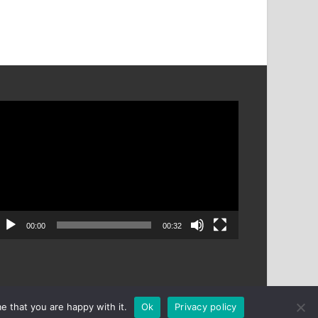
ัว
ล่น
ฟล์
ิดีโอ
00:00
00:32
Powered by
WordPress
and
HitMag
.
e that you are happy with it.
Ok
Privacy policy