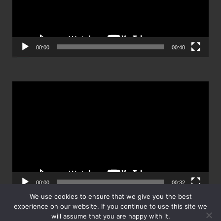
00:00
00:40
ตัว
เล่น
ไฟล์
วิดีโอ
00:00
00:32
We use cookies to ensure that we give you the best
experience on our website. If you continue to use this site we
will assume that you are happy with it.