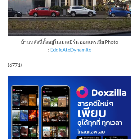
บ้านหลังนี้ตั้งอยู่ในเมลเบิร์น ออสเตรเลีย Photo
:
EddieAteDynamite
(6771)