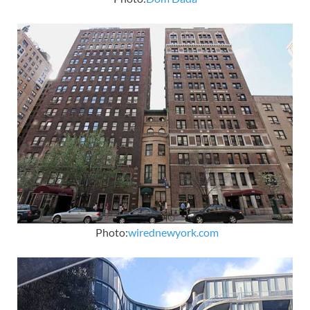
Photo:
wirednewyork.com