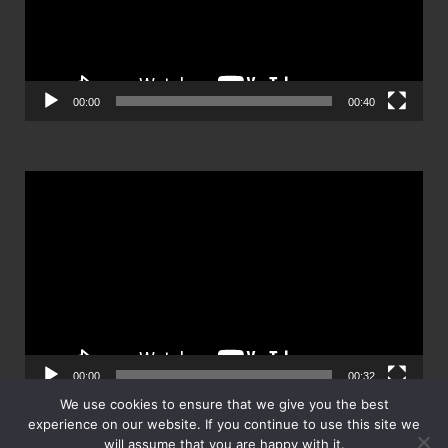
00:00
00:40
ตัว
เล่น
ไฟล์
วิดีโอ
00:00
00:32
We use cookies to ensure that we give you the best
experience on our website. If you continue to use this site we
will assume that you are happy with it.