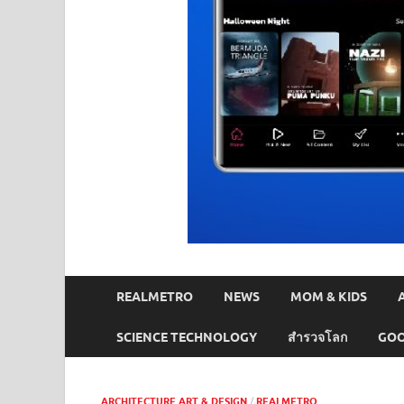
REALMETRO
NEWS
MOM & KIDS
SCIENCE TECHNOLOGY
สำรวจโลก
GOO
ARCHITECTURE ART & DESIGN
/
REALMETRO