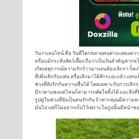
วันวาเลนไทน์ คือ วันที่ใครหลายคนต่างแสดงความร
หรือแม้กระทั่งสัตว์เลี้ยง ถือว่าเป็นวันสำคัญสา
เกิดเหตุการณ์ความรักร้าวฉานจนต้องเลิกรา ก็คงไม
ที่เพิ่งเลิกกับแฟน หรือเลิกมาได้สักระยะแล้ว แทบเ
ช่วงที่ยังรักกันหวานชื่นได้ โดยเฉพาะกับการเลิก
มีราคาแพงแค่ไหนก็สามารถตัดใจทิ้งได้ และสิ่งที่ย
รูปคู่ในช่วงที่ยังเป็นคนรักกัน ถ้าหากคุณมีความ
มันไป แต่ก็ไม่อยากเก็บไว้เพราะในรูปนั้นมีหน้าขอ