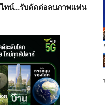
ลนไทน์…รับตัดต่อลบภาพแฟน