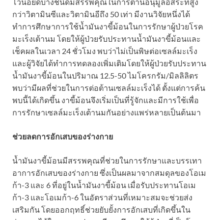
โวนอยด์บางชนิดมีสรรพคุณในการต้านอนุมูลอิสระที่สูง
กว่าวิตามินซีและวิตามินอีถึง 50 เท่า มีงานวิจัยหนึ่งได้
ทำการศึกษาการใช้น้ำมันงาขี้ม้อนในการรักษาผู้ป่วยโรค
มะเร็งเต้านม โดยให้ผู้ป่วยรับประทานน้ำมันงาขี้ม้อนและ
เช็คผลในเวลา 24 ชั่วโมง พบว่าไม่เป็นพิษต่อเซลล์มะเร็ง
และผู้วิจัยได้ทำการทดลองเพิ่มเติมโดยให้ผู้ป่วยรับประทาน
น้ำมันงาขี้ม้อนในปริมาณ 12.5-50 ไมโครกรัม/มิลลิลิตร
พบว่ามีผลที่ช่วยในการต่อต้านเซลล์มะเร็งได้ ตั้งแต่การค้น
พบนี้ได้เกิดขึ้น งาขี้ม้อนจึงเริ่มเป็นที่รู้จักและมีการใช้เพื่อ
การรักษาเซลล์มะเร็งเต้านมกันอย่างแพร่หลายเป็นต้นมา
ช่วยลดการอักเสบของร่างกาย
น้ำมันงาขี้ม้อนมีสรรพคุณที่ช่วยในการรักษาและบรรเทา
อาการอักเสบของร่างกาย ซึ่งเป็นผลมาจากสมดุลของโอเม
ก้า-3 และ 6 ที่อยู่ในน้ำมันงาขี้ม้อน เมื่อรับประทานโอเม
ก้า-3 และโอเมก้า-6 ในอัตราส่วนที่เหมาะสมจะช่วยส่ง
เสริมกัน โดยออกฤทธิ์ช่วยยับยั้งการอักเสบที่เกิดขึ้นใน