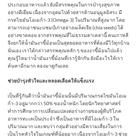
ประกอบอาหารแล้ว ยังมีสรรพคุณในการบำรุงสุขภาพ
อย่างดีเยี่ยม เนื่องจากอุดมไปด้วยสารต้านอนุมูลอิสระ มี
กรดไขมันโอเมก้า-3 (Omega-3) ในปริมาณที่สูงมาก โดย
สามารถเอาชนะแชมป์เก่าอย่างเมล็ดเจีย (chia seeds) ได้
อย่างขาดลอย จากสรรพคุณที่ไม่ธรรมดาเหล่านี้ คนเกาหลี
จึงยกให้น้ำมันงาขี้ม้อนเป็นสุดยอดอาหารที่ต้องมีไว้ทุกบ้าน
นั่นเอง เราได้กล่าวสรรพคุณหลัก ๆ ของงาขี้ม้อนไปแล้ว
คุณรู้ไหมว่าน้ำมันงาขี้ม้อนที่เรารู้จักกัน ยังมีอะไรให้เรา
ค้นหาอีกมาก ลองมาดูกันเลย
ช่วยบำรุงหัวใจและหลอดเลือดให้แข็งแรง
เป็นที่รู้กันดีว่าน้ำมันงาขี้ม้อนนั้นมีปริมาณกรดไขมันโอเม
ก้า-3 อยู่มากกว่า 50% ของน้ำหนัก โดยนักวิทยาศาสตร์
ทำการศึกษาการเปลี่ยนแปลงต่อร่างกายของผู้ที่บริโภค
อาหารทะเลเป็นประจำ ซึ่งเป็นอาหารที่มีโอเมก้า-3 ใน
ปริมาณมาก และพบว่า กลุ่มตัวอย่างมีความเสี่ยงในการ
เป็นโรคหัวใจในเกณฑ์ที่น้อยมาก เนื่องจากโอเมก้า-3 ช่วย