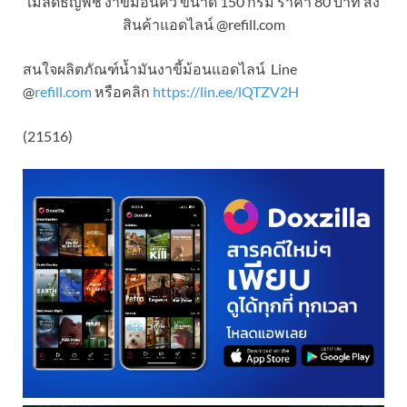
เมล็ดธัญพืช งาขี้ม้อนคั่ว ขนาด 150 กรัม ราคา 80 บาท สั่ง
สินค้าแอดไลน์ @refill.com
สนใจผลิตภัณฑ์น้ำมันงาขี้ม้อนแอดไลน์ Line
@
refill.com
หรือคลิก
https://lin.ee/lQTZV2H
(21516)