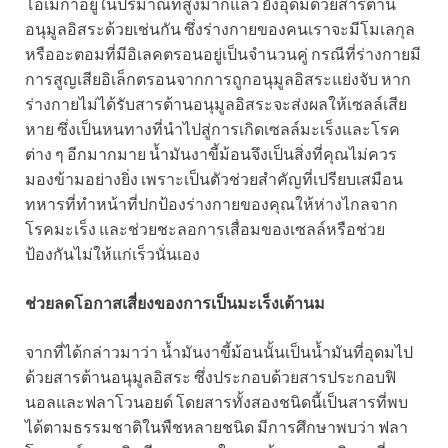
โอเมก้าอยู่ในปริมาณที่สูงมากแล้ว ยังอุดมด้วยสารต้าน
อนุมูลอิสระด้วยเช่นกัน ซึ่งร่างกายของคนเราจะมีโมเลกุล
หรืออะตอมที่มีอิเลคตรอนอยู่เป็นจำนวนคู่ กรณีที่ร่างกายมี
การสูญเสียอิเล็กตรอนจากการถูกอนุมูลอิสระแย่งจับ หาก
ร่างกายไม่ได้รับสารต้านอนุมูลอิสระจะส่งผลให้เซลล์เสีย
หาย ซึ่งเป็นหนทางที่นำไปสู่การเกิดเซลล์มะเร็งและโรค
ต่าง ๆ อีกมากมาย น้ำมันงาขี้ม้อนจึงเป็นสิ่งที่คุณไม่ควร
มองข้ามอย่างยิ่ง เพราะเป็นตัวช่วยสำคัญที่เปรียบเสมือน
ทหารที่ทำหน้าที่ปกป้องร่างกายของคุณให้ห่างไกลจาก
โรคมะเร็ง และช่วยชะลอการเสื่อมของเซลล์หรือช่วย
ป้องกันไม่ให้แก่เร็วนั่นเอง
ช่วยลดโอกาสเสี่ยงของการเป็นมะเร็งเต้านม
จากที่ได้กล่าวมาว่า น้ำมันงาขี้ม้อนนั้นเป็นน้ำมันที่อุดมไป
ด้วยสารต้านอนุมูลอิสระ ซึ่งประกอบด้วยสารประกอบฟิ
นอลและฟลาโวนอยด์ โดยสารทั้งสองชนิดนี้เป็นสารที่พบ
ได้ตามธรรมชาติในพืชหลายชนิด มีการศึกษาพบว่า ฟลา