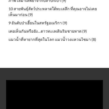
ภาพโลมาเสพยาจากปลาปักเป้า (9)
10 สายพันธุ์สัตว์ประหลาดใต้ทะเลลึก ที่คุณอาจไม่เคย
เห็นมาก่อน (9)
9 อันดับป่าเฮี้ยนในสหรัฐอเมริกา (9)
เคยเห็นกันหรือยัง…ดาวทะเลเดินริมชายหาด (9)
แมวน้ำที่หายากที่สุดในโลก แมวน้ำวงแหวนไซมา (8)